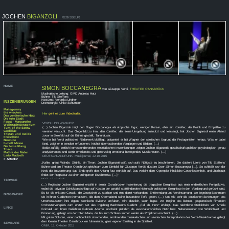
JOCHEN
BIGANZOLI
REGISSEUR
HOME
SIMON BOCCANEGRA
von Giuseppe Verdi,
THEATER OSNABRÜCK
Musikalische Leitung: GMD Andreas Hotz
Bühne: Tilo Steffens
Kostüme: Veronika Lindner
INSZENIERUNGEN
Dramaturgie: Ulrike Schumann
Mahagonny
the wreckers
Hier
geht es zum Videotrailer.
Das verräterische Herz
Die tote Stadt
Faust - Margarethe
VERDI UND WAGNER
Weihnachtsoratorium
(...) Jochen Biganzoli zeigt den Dogen Boccanegra als utopische Figur, weniger Korsar, eher ein Künstler, der Politik und Empathie zu
Turn of the Screw
Cardillac
vereinen versucht. Das Gegenbild zu ihm, den Künstler, der seine Umgebung ausnutzt und leersaugt, hat Jochen Biganzoli einen Abend
Tristan und Isolde
zuvor in Bielefeld auf die Bühne gestellt, Tannhäuser.
Freischütz
Wie er bei Verdi politisches Räderwerk bloßlegt, präpariert er bei Wagner den seelischen Urgrund der Protagonisten heraus. Was er dabei
Berenice
h-moll Messe
fand, zeigt er in sensibel erfundenen, höchst überraschenden Vorgängen und Bildern. (...)
Der ferne Klang
Beide zufällig zeitlich korrespondierenden westfälischen Inszenierungen zeigen Jochen Biganzolis gesellschaftspolitisch-psychologisch genau
Tosca
analysierendes und somit erhellendes und gleichzeitig emotional bewegendes Musiktheater. (...)
Mathis der Maler
Lady Macbeth
DEUTSCHLANDFUNK, Musikjournal, 22.10.2015
> ARCHIV
„Kahle, graue Wände, Stühle, ein Thron: Jochen Biganzoli weiß sich aufs Nötigste zu beschränken. Die düstere Leere von Tilo Steffens’
Bühne wird am Theater Osnabrück gleichsam zum Sinnbild für Giuseppe Verdis düstere Oper ‚Simon Boccanegra‘ […]. So schließt sich der
Kreis der Inszenierung; das Ende greift den Anfang fast wörtlich auf. Das verleiht dem Opernplot inhaltliche Geschlossenheit, und überhaupt
findet der Regisseur zu einer stringenten Erzählweise. […]“
NOZ, 12.10.2015
TERMINE
(...) Regisseur Jochen Biganzoli erzählt in seiner Osnabrücker Inszenierung die tragischen Ereignisse aus einer endzeitlichen Perspektive,
wobei die privaten Schicksalsschläge auf Kosten der parallel stattfindenden historisch-politischen Ereignisse in den Vordergrund gerückt sind.
Es ist die erlittene Gewalt, die Gewissheit zu sterben und eine damit verbundene Entfremdung und Vereinsamung, wie Ingeborg Bachmann
BIOGRAPHIE
sie in ihren Gedichten thematisiert, die dem Opernabend seine besondere Tiefe geben. (...) Und wie sehr die poetischen Strömungen des
Unterbewussten ihre eigene szenische Evidenz entfalten, wird deutlich, wenn bspw. vor Beginn des kleinen, gespenstisch flirrenden
Orchestervorspiels zum ersten Akt das Ingeborg Bachmanns Gedicht „Fall ab, Herz“ erklingt. Das nächtliche Stelldichein von Amelia
LINKS
Grimaldi und ihrem Geliebten Gabriele Adorno erscheint plötzlich als assoziationsreiches Netz bzw. Nebeneinander von Wirklichkeit und
Erinnerung, gefolgt von der toten Maria, die bis zum Schluss immer wieder als Projektion erscheint. (...)
Mit guten Solisten, einer nachdenklich stimmenden, anrührenden musikalischen und szenischen Interpretation des Verdi-Musikdramas gelingt
dem kleinen Theater Osnabrück ein fulminanter, ganz eigener Einstieg in die Spielzeit.
SEMINARE
OMM, 13. Oktober 2015
> Bildergalerie
KONTAKT
IMPRESSUM